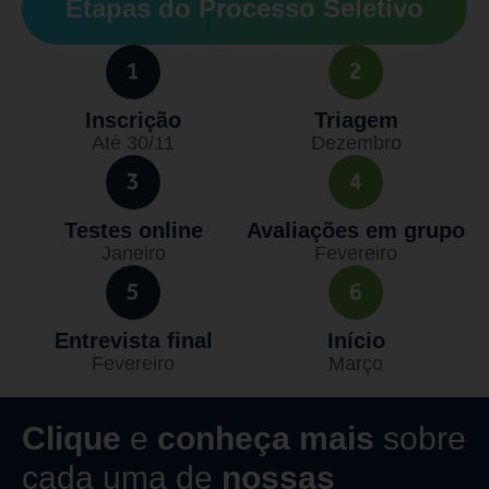
Etapas do Processo Seletivo
Inscrição
Triagem
Até 30/11
Dezembro
Testes online
Avaliações em grupo
Janeiro
Fevereiro
Entrevista final
Início
Fevereiro
Março
Clique
e
conheça mais
sobre
cada uma de
nossas