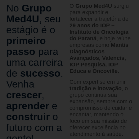
No
Grupo
O
Grupo Med4U
surgiu
para expandir e
Med4U
, seu
fortalecer a trajetória de
29 anos do IOP –
estágio é o
Instituto de Oncologia
primeiro
do Paraná
, e hoje reúne
empresas como
Mantis
passo
para
Diagnósticos
Avançados, Valencis,
uma carreira
IOP Pesquisa, IOP
de
sucesso
.
Educa e Oncoville
.
Venha
Com expertise em unir
tradição
e
inovação
, o
crescer
,
grupo continua sua
expansão, sempre com o
aprender
e
compromisso de cuidar e
construir
o
encantar, mantendo o
foco em sua missão de
futuro com a
oferecer excelência no
atendimento à saúde.
gente!