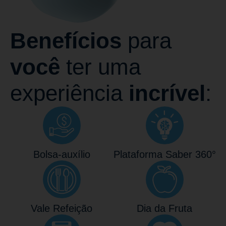
Benefícios
para
você
ter uma
experiência
incrível
:
Bolsa-auxílio
Plataforma Saber 360°
Vale Refeição
Dia da Fruta